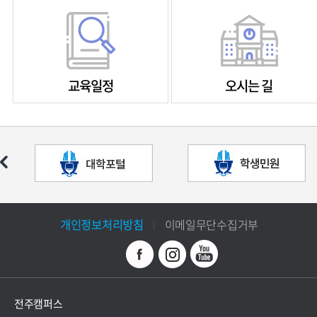
교육일정
오시는 길
개인정보처리방침
이메일무단수집거부
전주캠퍼스