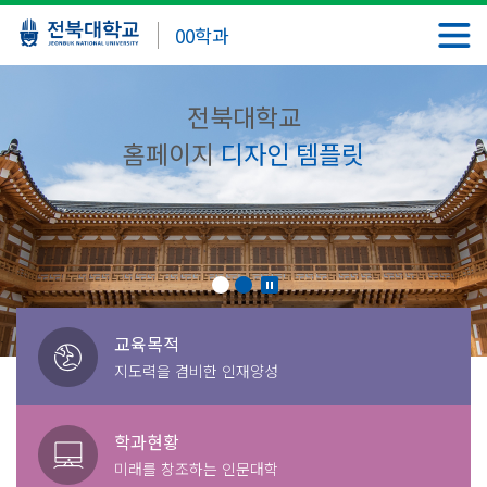
00학과
전북대학교
홈페이지
디자인 템플릿
교육목적
지도력을 겸비한 인재양성
학과현황
미래를 창조하는 인문대학