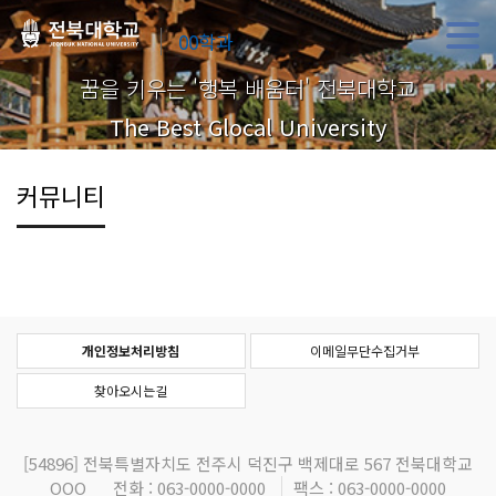
00학과
꿈을 키우는 '행복 배움터' 전북대학교
The Best Glocal University
커뮤니티
개인정보처리방침
이메일무단수집거부
찾아오시는길
[54896]
전북특별자치도 전주시 덕진구 백제대로 567 전북대학교
OOO
전화 : 063-0000-0000
팩스 : 063-0000-0000