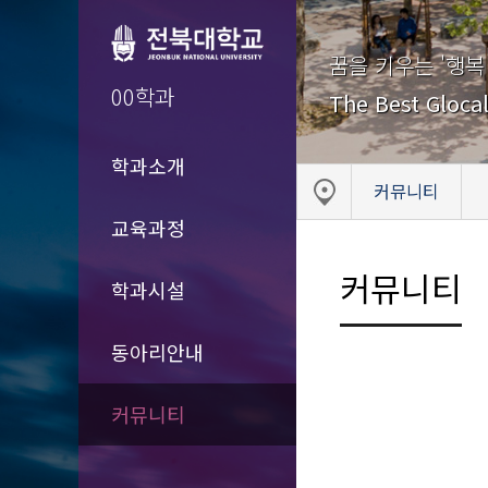
꿈을 키우는 '행복
00학과
The Best Glocal
학과소개
커뮤니티
교육과정
커뮤니티
학과시설
동아리안내
커뮤니티