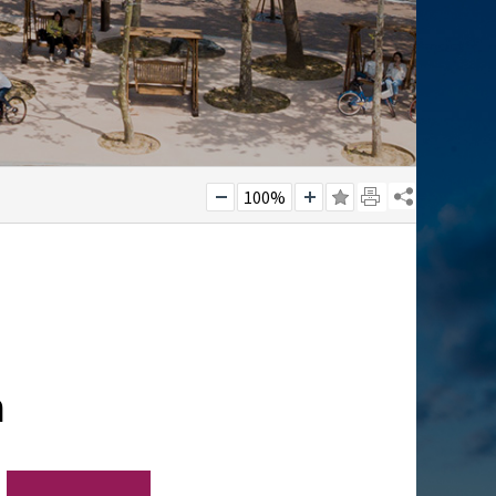
100%
n