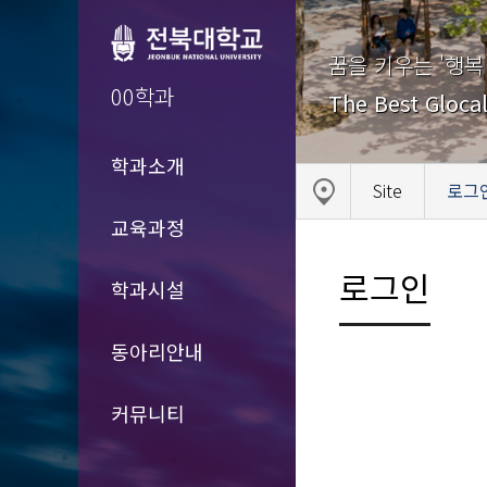
꿈을 키우는 '행복
00학과
The Best Glocal
학과소개
Site
로그
교육과정
로그인
학과시설
동아리안내
커뮤니티