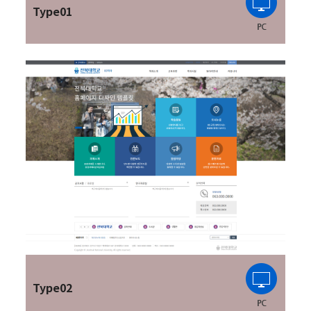
Type01
Type02