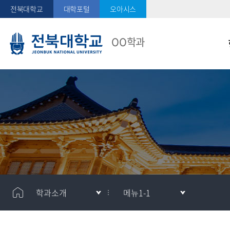
전북대학교
대학포털
오아시스
OO학과
메
메
학과소개
메뉴1-1