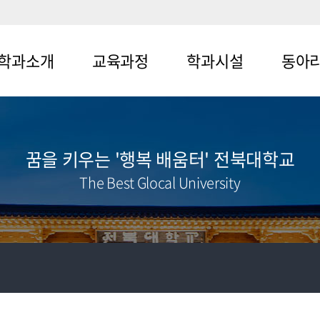
학과소개
교육과정
학과시설
동아
뉴1-1
메뉴2-1
메뉴3-1
메뉴4-1
뉴1-2
메뉴2-2
메뉴3-2
메뉴4-2
꿈을 키우는 '행복 배움터' 전북대학교
메뉴4-3
The Best Glocal University