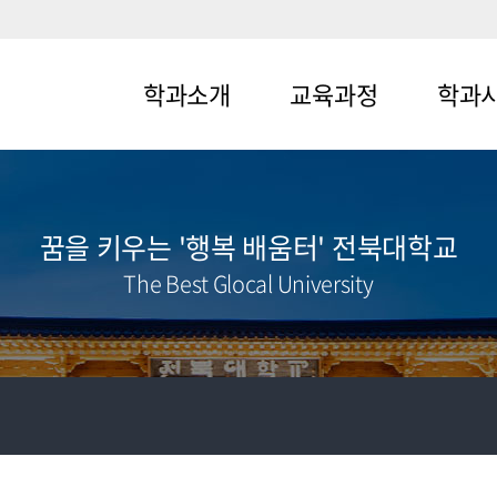
학과소개
교육과정
학과
메뉴1-1
메뉴2-1
메뉴3-1
메뉴1-2
메뉴2-2
메뉴3-2
꿈을 키우는 '행복 배움터' 전북대학교
The Best Glocal University