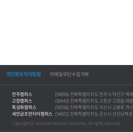
개인정보처리방침
이메일무단수집거부
전주캠퍼스
(54896) 전북특별자치도 전주시 덕진구 백제대로 5
고창캠퍼스
(56443) 전북특별자치도 고창군 고창읍 태봉로 36
특성화캠퍼스
(54596) 전북특별자치도 익산시 고봉로 79 (마동)
새만금프런티어캠퍼스
(54001) 전북특별자치도 군산시 산단남북로 177 
Copyright (c) Jeonbuk National University.
All rights reserved.