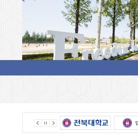
앨범게시판 테스트1
새글
세상으로 항해를 떠나는
앨범게시판 테스트1
같은 동반자가
2020.11.05
세상으로 항해를 떠나는
같은 동반자가
앨범게시판 테스트2
새글
2019.11.01
작성일
1
2020.11.05.
2
작성자
3
총관리자