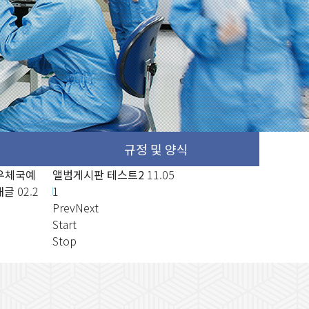
 교육
 우체국예
우체국에서는 2020년도 제10기 우체국예
앨범게시판 테스트2
11.05
앨범게시판
새글
02.2
금 서포터즈를 다음과 같이 모집
1
새글
02.2
7
Prev
Next
Start
Stop