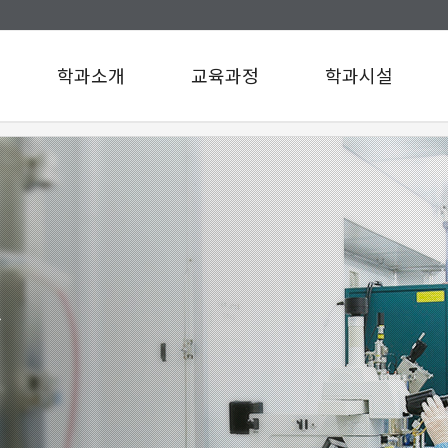
학과소개
교육과정
학과시설
인사말
교육과정
학과시설
연혁
설문조사
규정/지침
찾아오시는길
구성원소개
A팀
B팀
릿
c
d
e
f
g