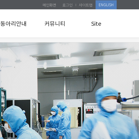
ENGLISH
메인화면
로그인
사이트맵
동아리안내
커뮤니티
Site
동아리안내
공지사항
로그인
앨범게시판
사이트맵
관리자 교육 신청
소식통