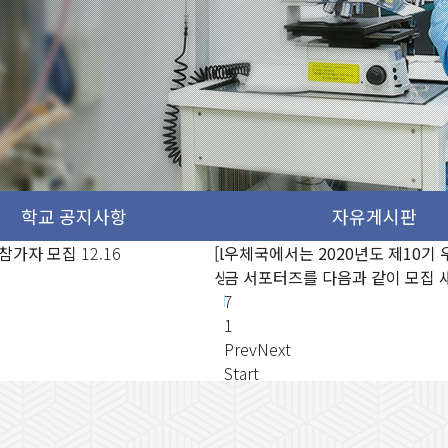
2020년도 제10기 우체국예
 참가자 모집
는 2020년도 제10기 우체국예
12.16
[LX한국국토정보공사 2차 심화과정
우체국에서는 2020년도 제10기
앨범게시판 테스트2
11.05
를 다음과 같이 모집
즈를 다음과 같이 모집
새글
새글
02.2
02.2
생 모집]
금 서포터즈를 다음과 같이 모집
12.16
7
1
Prev
Next
Start
Stop