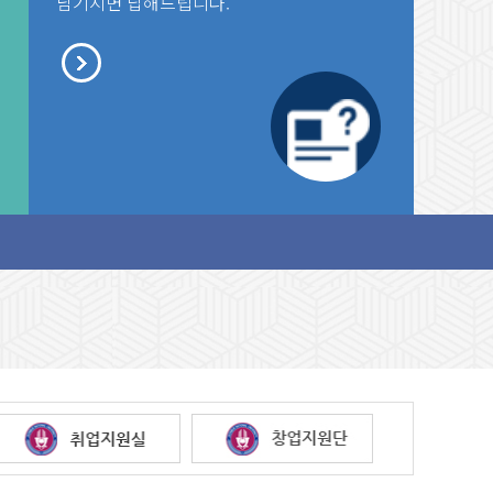
남기시면 답해드립니다.
범게시판 테스트1
새글
세상으로 항해를 떠나는 졸
범게시판 테스트1
같은 동반자가
0.11.05
세상으로 항해를 떠나는 졸
같은 동반자가
2019.11.01