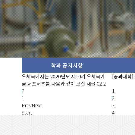
 우체국예
 무논문 학
우체국에서는 2020년도 제10기 우체국예
[ASML Korea] 장애대학생 장학금 지원 대
우체국에서는 
[공과대학]
우체국에서
새글
02.2
금 서포터즈를 다음과 같이 모집
상자 모집
12.16
새글
02.2
금 서포터즈
금 서포터
7
[LX한국국토정보공사 2차 심화과정 교육
7
1
7
1
생 모집]
12.16
2
Prev
Next
3
Start
4
Stop
Prev
Next
Start
Stop